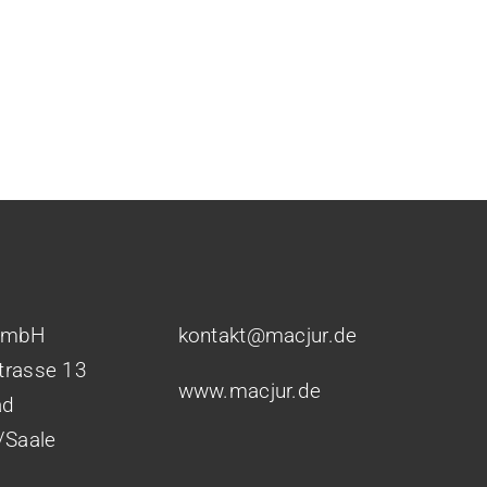
GmbH
kontakt@macjur.de
Strasse 13
www.macjur.de
ad
/Saale