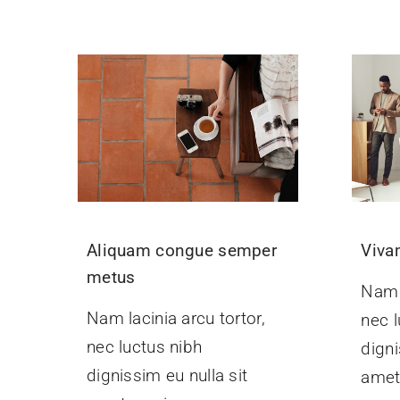
Aliquam congue semper
Viva
metus
Nam l
Nam lacinia arcu tortor,
nec l
nec luctus nibh
digni
dignissim eu nulla sit
amet