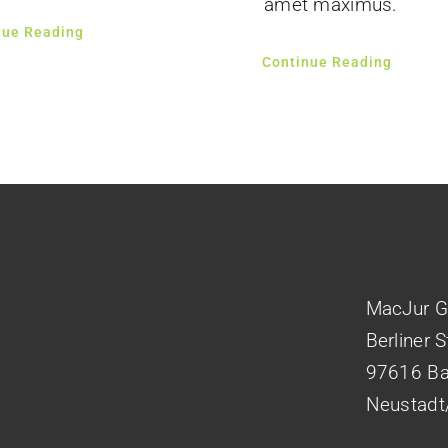
amet maximus.
nue Reading
Continue Reading
MacJur 
Berliner 
97616 B
Neustadt