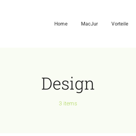
Home
MacJur
Vorteile
Design
3 items