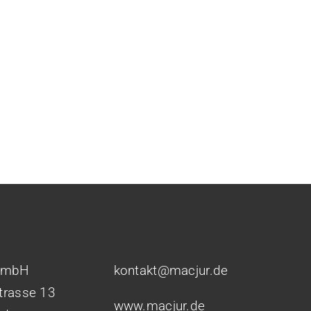
GmbH
kontakt@macjur.de
Strasse 13
www.macjur.de