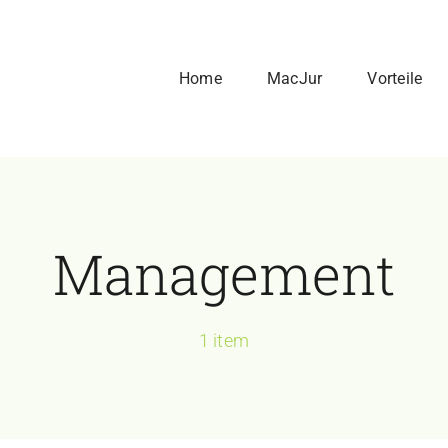
Home
MacJur
Vorteile
Management
1 item